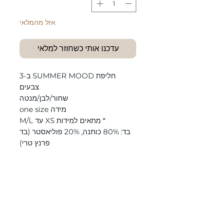
אזל מהמלאי
עדכנו אותי כשחוזר למלאי
חליפת SUMMER MOOD ב-3
צבעים
שחור/לבן/מנטה
מידה one size
* מתאים למידות XS עד M/L
בד: 80% כותנה, 20% פוליאסטר (בד
פרנץ טרי)
‏החזרת פרטים
ניתן להחזיר פריטים תוך 14 ימים מרגע
הוראות כביסה
הרכישה.
כביסה עדינה, לא יותר מ-30 מעלות.