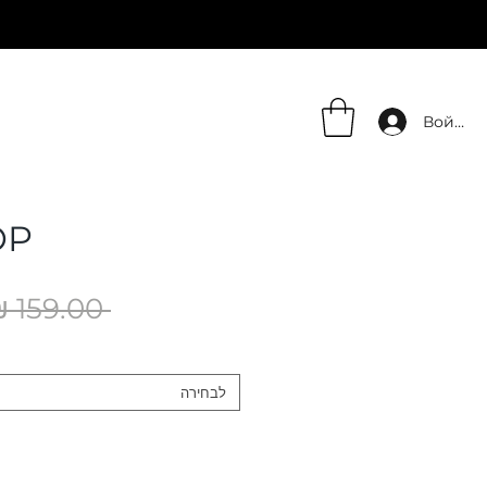
Войти
OP
 ‏159.00 ‏₪ 
לבחירה