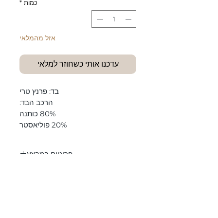
כמות
*
אזל מהמלאי
עדכנו אותי כשחוזר למלאי
בד:
פרנץ טרי
הרכב הבד:
80% כותנה
20% פוליאסטר
פריטים במבצע
החלפות על פריטי סייל עד 5 יום מיום
הוראות כביסה
קבלת המוצר
כביסה רק בכביסה עדינה, לא יותר
מ-30 מעלות.