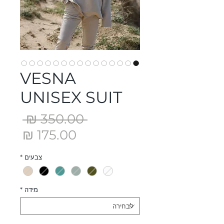
VESNA
UNISEX SUIT
מחיר
 ‏350.00 ‏₪ 
רגיל
מחיר
מבצ
צבעים
*
מידה
*