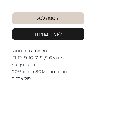
הוספה לסל
לקנייה מהירה
חליפת ילדים נוחה.
מידה: 5-6, 7-8, 9-10, 11-12.
בד : פרנץ טרי
הרכב הבד:
80% כותנה 20%
פוליאסטר
פריטים במבצע
החלפות על פריטי סייל עד 5 יום מיום
הוראות כביסה
קבלת המוצר
כביסה רק בכביסה עדינה, לא יותר
מ-30 מעלות.