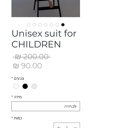
Unisex suit for
CHILDREN
מחיר
 ‏200.00 ‏₪ 
רגיל
מחיר
מבצ
צבעים
*
מידה
*
כמות
*